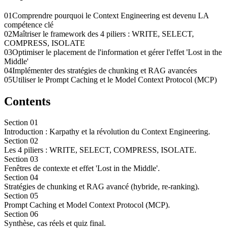
01
Comprendre pourquoi le Context Engineering est devenu LA
compétence clé
02
Maîtriser le framework des 4 piliers : WRITE, SELECT,
COMPRESS, ISOLATE
03
Optimiser le placement de l'information et gérer l'effet 'Lost in the
Middle'
04
Implémenter des stratégies de chunking et RAG avancées
05
Utiliser le Prompt Caching et le Model Context Protocol (MCP)
Contents
Section
01
Introduction : Karpathy et la révolution du Context Engineering.
Section
02
Les 4 piliers : WRITE, SELECT, COMPRESS, ISOLATE.
Section
03
Fenêtres de contexte et effet 'Lost in the Middle'.
Section
04
Stratégies de chunking et RAG avancé (hybride, re-ranking).
Section
05
Prompt Caching et Model Context Protocol (MCP).
Section
06
Synthèse, cas réels et quiz final.