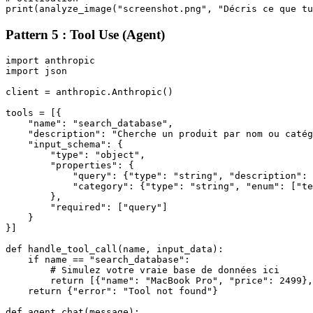
Pattern 5 : Tool Use (Agent)
import anthropic

import json

client = anthropic.Anthropic()

tools = [{

    "name": "search_database",

    "description": "Cherche un produit par nom ou catég
    "input_schema": {

        "type": "object",

        "properties": {

            "query": {"type": "string", "description": 
            "category": {"type": "string", "enum": ["te
        },

        "required": ["query"]

    }

}]

def handle_tool_call(name, input_data):

    if name == "search_database":

        # Simulez votre vraie base de données ici

        return [{"name": "MacBook Pro", "price": 2499},
    return {"error": "Tool not found"}

def agent_chat(message):
