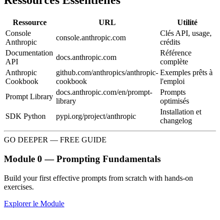
Ressources Essentielles
Ressource
URL
Utilité
Console
Clés API, usage,
console.anthropic.com
Anthropic
crédits
Documentation
Référence
docs.anthropic.com
API
complète
Anthropic
github.com/anthropics/anthropic-
Exemples prêts à
Cookbook
cookbook
l'emploi
docs.anthropic.com/en/prompt-
Prompts
Prompt Library
library
optimisés
Installation et
SDK Python
pypi.org/project/anthropic
changelog
GO DEEPER — FREE GUIDE
Module 0 — Prompting Fundamentals
Build your first effective prompts from scratch with hands-on
exercises.
Explorer le Module