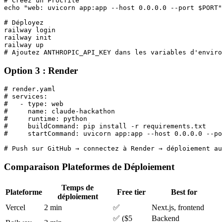
# Créez un Procfile

echo "web: uvicorn app:app --host 0.0.0.0 --port $PORT"
# Déployez

railway login

railway init

railway up

Option 3 : Render
# render.yaml

# services:

#   - type: web

#     name: claude-hackathon

#     runtime: python

#     buildCommand: pip install -r requirements.txt

#     startCommand: uvicorn app:app --host 0.0.0.0 --po
Comparaison Plateformes de Déploiement
Temps de
Plateforme
Free tier
Best for
déploiement
Vercel
2 min
✅
Next.js, frontend
✅ ($5
Backend