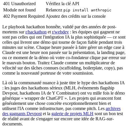
401 Unauthorized
Vérifiez la clé API
Module not found
Relancez
pip install anthropic
402 Payment Required
Ajoutez des crédits sur la console
Le playbook hackathon honnête, validé par des années de post-
mortems sur
r/hackathon
et
r/webdev
: les équipes qui gagnent ne
sont pas celles qui ont l'intégration IA la plus sophistiquée — ce sont
celles qui livrent une démo qui tourne de façon fiable pendant trois
minutes sur scène. Chaque heure passée à faire gérer un edge case à
Claude est une heure non passée sur la présentation, la landing page,
ou ce moment de la démo où votre co-fondateur clique par erreur sur
le mauvais bouton. Traitez Claude comme un multiplicateur de
vélocité sur des tâches connues (scaffolding, boilerplate, copy), pas
comme la nouveauté porteuse de votre soumission.
Là où la communauté nuance à juste titre le hype des hackathons IA
: les juges des hackathons sérieux (MLH, événements flagship
Devpost, hackathons IA de Y Combinator) ont vu mille fois le démo
générique « wrapper de ChatGPT ». Les projets qui avancent font
généralement une chose concrète exceptionnellement bien et
utilisent l'IA comme infrastructure, pas comme pitch. Les
archives
des gagnants Devpost
et la
galerie de projets MLH
sont un bon test
de réalité avant de s'engager sur encore une idée de RAG-sur-
documents.