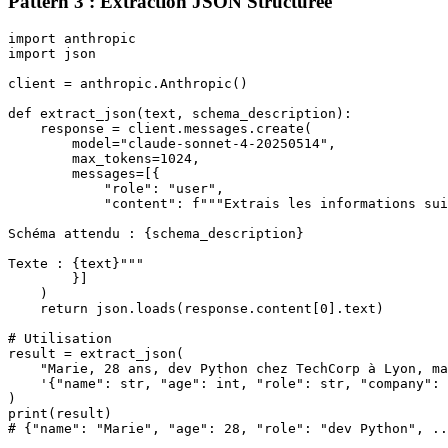
Pattern 3 : Extraction JSON Structurée
import anthropic

import json

client = anthropic.Anthropic()

def extract_json(text, schema_description):

    response = client.messages.create(

        model="claude-sonnet-4-20250514",

        max_tokens=1024,

        messages=[{

            "role": "user",

            "content": f"""Extrais les informations sui
Schéma attendu : {schema_description}

Texte : {text}"""

        }]

    )

    return json.loads(response.content[0].text)

# Utilisation

result = extract_json(

    "Marie, 28 ans, dev Python chez TechCorp à Lyon, ma
    '{"name": str, "age": int, "role": str, "company": 
)

print(result)
