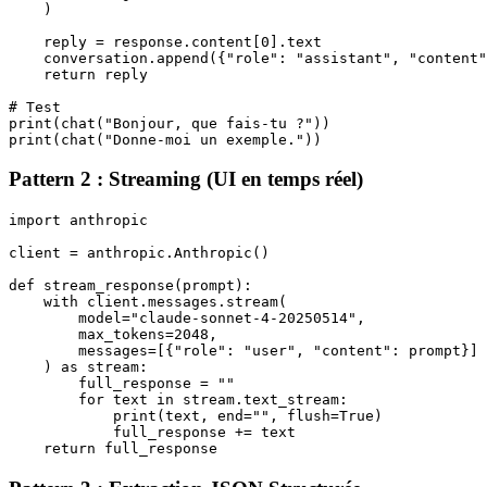
    )

    reply = response.content[0].text

    conversation.append({"role": "assistant", "content"
    return reply

# Test

print(chat("Bonjour, que fais-tu ?"))

Pattern 2 : Streaming (UI en temps réel)
import anthropic

client = anthropic.Anthropic()

def stream_response(prompt):

    with client.messages.stream(

        model="claude-sonnet-4-20250514",

        max_tokens=2048,

        messages=[{"role": "user", "content": prompt}]

    ) as stream:

        full_response = ""

        for text in stream.text_stream:

            print(text, end="", flush=True)

            full_response += text
