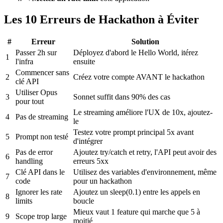
Les 10 Erreurs de Hackathon à Éviter
#
Erreur
Solution
Passer 2h sur
Déployez d'abord le Hello World, itérez
1
l'infra
ensuite
Commencer sans
2
Créez votre compte AVANT le hackathon
clé API
Utiliser Opus
3
Sonnet suffit dans 90% des cas
pour tout
Le streaming améliore l'UX de 10x, ajoutez-
4
Pas de streaming
le
Testez votre prompt principal 5x avant
5
Prompt non testé
d'intégrer
Pas de error
Ajoutez try/catch et retry, l'API peut avoir des
6
handling
erreurs 5xx
Clé API dans le
Utilisez des variables d'environnement, même
7
code
pour un hackathon
Ignorer les rate
Ajoutez un sleep(0.1) entre les appels en
8
limits
boucle
Mieux vaut 1 feature qui marche que 5 à
9
Scope trop large
moitié