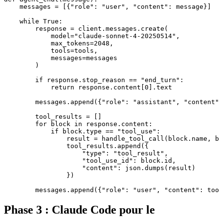
    messages = [{"role": "user", "content": message}]

    while True:

        response = client.messages.create(

            model="claude-sonnet-4-20250514",

            max_tokens=2048,

            tools=tools,

            messages=messages

        )

        if response.stop_reason == "end_turn":

            return response.content[0].text

        messages.append({"role": "assistant", "content"
        tool_results = []

        for block in response.content:

            if block.type == "tool_use":

                result = handle_tool_call(block.name, b
                tool_results.append({

                    "type": "tool_result",

                    "tool_use_id": block.id,

                    "content": json.dumps(result)

                })

Phase 3 : Claude Code pour le