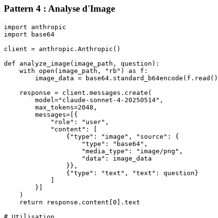
Pattern 4 : Analyse d'Image
import anthropic

import base64

client = anthropic.Anthropic()

def analyze_image(image_path, question):

    with open(image_path, "rb") as f:

        image_data = base64.standard_b64encode(f.read()
    response = client.messages.create(

        model="claude-sonnet-4-20250514",

        max_tokens=2048,

        messages=[{

            "role": "user",

            "content": [

                {"type": "image", "source": {

                    "type": "base64",

                    "media_type": "image/png",

                    "data": image_data

                }},

                {"type": "text", "text": question}

            ]

        }]

    )

    return response.content[0].text

# Utilisation
