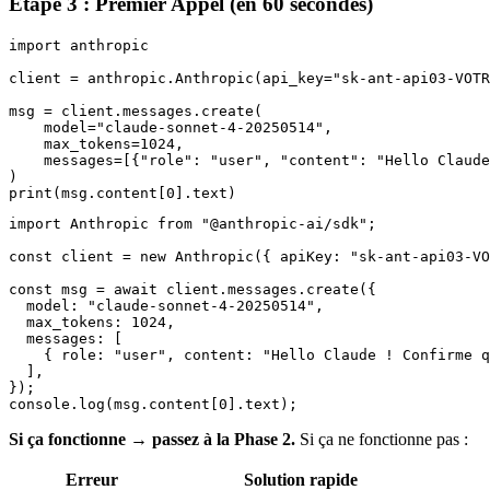
Étape 3 : Premier Appel (en 60 secondes)
import anthropic

client = anthropic.Anthropic(api_key="sk-ant-api03-VOTR
msg = client.messages.create(

    model="claude-sonnet-4-20250514",

    max_tokens=1024,

    messages=[{"role": "user", "content": "Hello Claude
)

import Anthropic from "@anthropic-ai/sdk";

const client = new Anthropic({ apiKey: "sk-ant-api03-VO
const msg = await client.messages.create({

  model: "claude-sonnet-4-20250514",

  max_tokens: 1024,

  messages: [

    { role: "user", content: "Hello Claude ! Confirme q
  ],

});

Si ça fonctionne → passez à la Phase 2.
Si ça ne fonctionne pas :
Erreur
Solution rapide