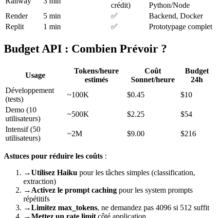
Railway
3 min
crédit)
Python/Node
Render
5 min
✅
Backend, Docker
Replit
1 min
✅
Prototypage complet
Budget API : Combien Prévoir ?
Tokens/heure
Coût
Budget
Usage
estimés
Sonnet/heure
24h
Développement
~100K
$0.45
$10
(tests)
Demo (10
~500K
$2.25
$54
utilisateurs)
Intensif (50
~2M
$9.00
$216
utilisateurs)
Astuces pour réduire les coûts
:
→
Utilisez Haiku
pour les tâches simples (classification,
extraction)
→
Activez le prompt caching
pour les system prompts
répétitifs
→
Limitez max_tokens
, ne demandez pas 4096 si 512 suffit
→
Mettez un rate limit
côté application