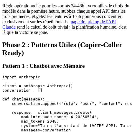
Règle opérationnelle pour les sprints 24-48h : verrouillez le choix du
modèle dans la première heure, stubbez chaque appel API dans les
trois premières, et gelez les features à T-6h pour vous concentrer
exclusivement sur les répétitions. La
page de pricing de l'API
Claude
rend le calcul de coût trivial ; la planification humaine, c'est
là que la victoire se joue.
Phase 2 : Patterns Utiles (Copier-Coller
Ready)
Pattern 1 : Chatbot avec Mémoire
import anthropic

client = anthropic.Anthropic()

conversation = []

def chat(message):

    conversation.append({"role": "user", "content": mes
    response = client.messages.create(

        model="claude-sonnet-4-20250514",

        max_tokens=2048,

        system="Tu es l'assistant de [VOTRE APP]. Tu ai
        messages=conversation
