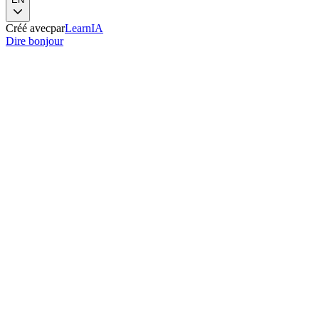
Créé avec
par
LearnIA
Dire bonjour